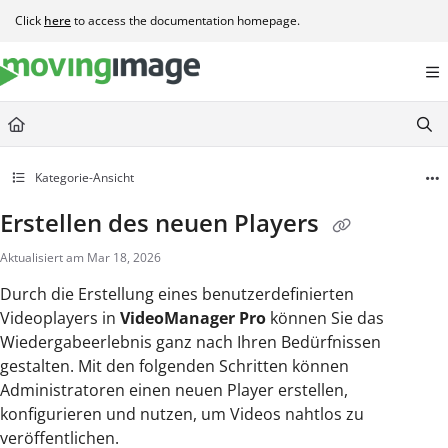
Documentation Index
Click
here
to access the documentation homepage.
Fetch the complete documentation index at:
https://help.movingimage.com/llms.t
Use this file to discover all available pages before exploring further.
Kategorie-Ansicht
Erstellen des neuen Players
Aktualisiert am
Mar 18, 2026
Durch die Erstellung eines benutzerdefinierten
Videoplayers in
VideoManager Pro
können Sie das
Wiedergabeerlebnis ganz nach Ihren Bedürfnissen
gestalten. Mit den folgenden Schritten können
Administratoren einen neuen Player erstellen,
konfigurieren und nutzen, um Videos nahtlos zu
veröffentlichen.