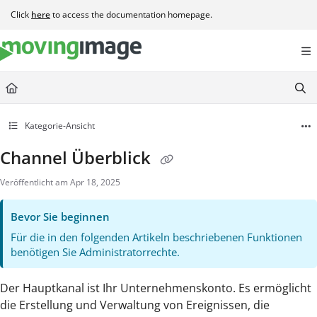
Documentation Index
Click
here
to access the documentation homepage.
Fetch the complete documentation index at:
https://help.movingimage.com/llms.t
Use this file to discover all available pages before exploring further.
Kategorie-Ansicht
Channel Überblick
Veröffentlicht am Apr 18, 2025
Bevor Sie beginnen
Für die in den folgenden Artikeln beschriebenen Funktionen
benötigen Sie Administratorrechte.
Der Hauptkanal ist Ihr Unternehmenskonto. Es ermöglicht
die Erstellung und Verwaltung von Ereignissen, die