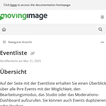
Documentation Index
Click
here
to access the documentation homepage.
Fetch the complete documentation index at:
https://help.movingimage.com/llms.t
Use this file to discover all available pages before exploring further.
Kategorie-Ansicht
Eventliste
Veröffentlicht am Mar 21, 2025
Übersicht
Auf der Seite mit der Eventliste erhalten Sie einen Überblick
über alle Ihre Events mit der Möglichkeit, den
Bearbeitungsmodus, das Studio oder das Moderations-
Dashboard aufzurufen. Sie können auch Events duplizieren