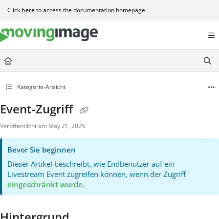
Documentation Index
Click
here
to access the documentation homepage.
Fetch the complete documentation index at:
https://help.movingimage.com/llms.t
Use this file to discover all available pages before exploring further.
Kategorie-Ansicht
Event-Zugriff
Veröffentlicht am May 21, 2025
Bevor Sie beginnen
Dieser Artikel beschreibt, wie Endbenutzer auf ein
Livestream Event zugreifen können, wenn der Zugriff
eingeschränkt wurde
.
Hintergrund