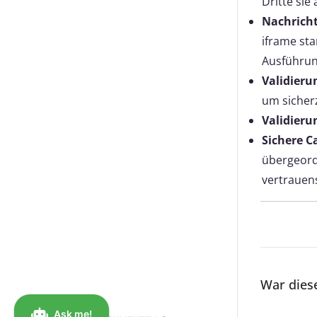
Dritte sie
Nachrich
iframe st
Ausführun
Validieru
um sicher
Validieru
Sichere C
übergeord
vertrauen
War diese