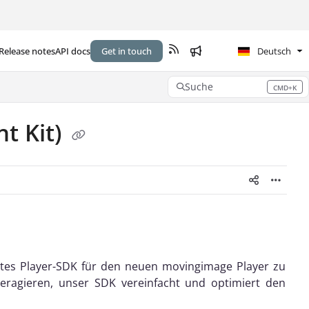
Release notes
API docs
Get in touch
Deutsch
Suche
CMD+K
Press CMD+K to open search
t Kit)
bustes Player-SDK für den neuen movingimage Player zu
eragieren, unser SDK vereinfacht und optimiert den