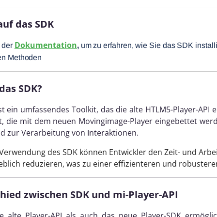
 auf das SDK
Dokumentation
 der
,
um zu erfahren, wie Sie das SDK install
ten Methoden
 das SDK?
t ein umfassendes Toolkit, das die alte HTLM5-Player-API e
t, die mit dem neuen Movingimage-Player eingebettet wer
d zur Verarbeitung von Interaktionen.
Verwendung des SDK können Entwickler den Zeit- und Arbeit
eblich reduzieren, was zu einer effizienteren und robusteren
hied zwischen SDK und mi-Player-API
e alte Player-API als auch das neue Player-SDK ermöglic