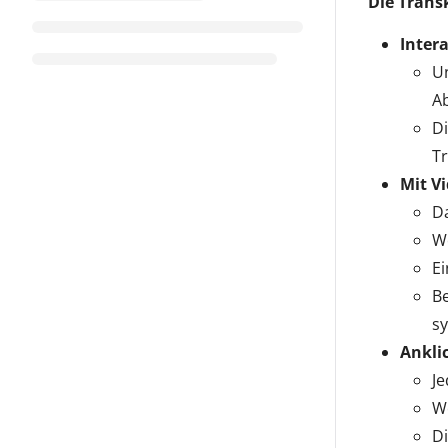
Die Transk
Intera
Un
Ab
Di
Tr
Mit V
Da
We
Ei
Be
sy
Ankli
Je
W
Di