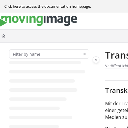
Documentation Index
Click
here
to access the documentation homepage.
Fetch the complete documentation index at:
https://help.movingimage.com
Use this file to discover all available pages before exploring further.
Tran
Veröffentlich
Transk
Mit der Tr
einer gete
Medien zu 