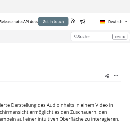
Release notes
API docs
Get in touch
Deutsch
Suche
CMD+K
Press CMD+K to open search
ierte Darstellung des Audioinhalts in einem Video in
ldschirmansicht ermöglicht es den Zuschauern, den
mpeln auf einer intuitiven Oberfläche zu interagieren.