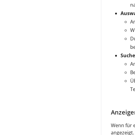
n
Auswa
A
We
Du
be
Suche
Am
Be
Ü
Te
Anzeige
Wenn für e
angezeigt.