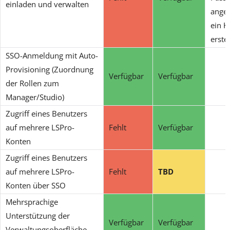
einladen und verwalten
ange
ein K
erste
SSO-Anmeldung mit Auto-
Provisioning (Zuordnung
Verfügbar
Verfügbar
der Rollen zum
Manager/Studio)
Zugriff eines Benutzers
auf mehrere LSPro-
Fehlt
Verfügbar
Konten
Zugriff eines Benutzers
auf mehrere LSPro-
Fehlt
TBD
Konten über SSO
Mehrsprachige
Unterstützung der
Verfügbar
Verfügbar
Verwaltungsoberfläche