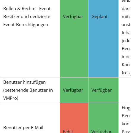
einla
Rollen & Rechte - Event-
dara
Besitzer und dedizierte
Verfügbar
Geplant
mitzu
Event-Berechtigungen
anstat
Inhal
jeden
Benu
inner
Kont
freiz
Benutzer hinzufügen
(bestehende Benutzer in
Verfügbar
Verfügbar
VMPro)
Einge
Benu
könne
Benutzer per E-Mail
Fehlt
Verfügbar
Pass