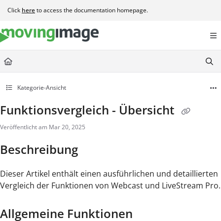
Documentation Index
Click
here
to access the documentation homepage.
Fetch the complete documentation index at:
https://help.movingimage.com/llms.t
Use this file to discover all available pages before exploring further.
Kategorie-Ansicht
Funktionsvergleich - Übersicht
Veröffentlicht am Mar 20, 2025
Beschreibung
Dieser Artikel enthält einen ausführlichen und detaillierten
Vergleich der Funktionen von Webcast und LiveStream Pro.
Allgemeine Funktionen