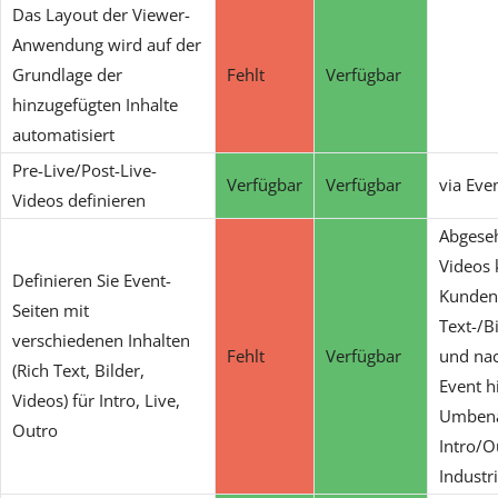
Das Layout der Viewer-
Anwendung wird auf der
Grundlage der
Fehlt
Verfügbar
hinzugefügten Inhalte
automatisiert
Pre-Live/Post-Live-
Verfügbar
Verfügbar
via Eve
Videos definieren
Abgese
Videos
Definieren Sie Event-
Kunden 
Seiten mit
Text-/B
verschiedenen Inhalten
Fehlt
Verfügbar
und nac
(Rich Text, Bilder,
Event h
Videos) für Intro, Live,
Umbena
Outro
Intro/O
Industr