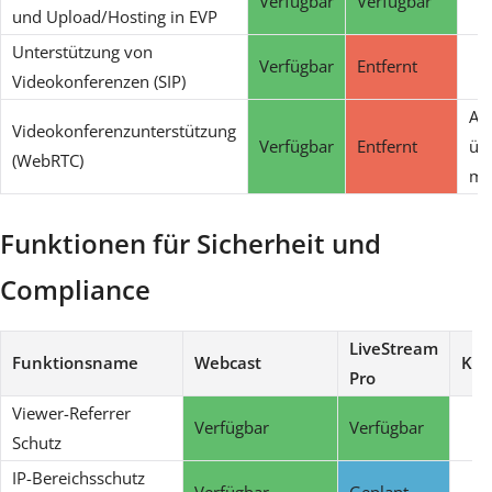
Verfügbar
Verfügbar
und Upload/Hosting in EVP
Unterstützung von
Verfügbar
Entfernt
Videokonferenzen (SIP)
Alt
Videokonferenzunterstützung
Verfügbar
Entfernt
übe
(WebRTC)
mö
Funktionen für Sicherheit und
Compliance
LiveStream
Funktionsname
Webcast
Ko
Pro
Viewer-Referrer
Verfügbar
Verfügbar
Schutz
IP-Bereichsschutz
Verfügbar
Geplant