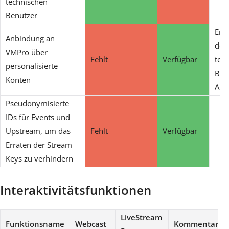
technischen
Benutzer
Ent
Anbindung an
des
VMPro über
Fehlt
Verfügbar
tec
personalisierte
Ben
Konten
API
Pseudonymisierte
IDs für Events und
Upstream, um das
Fehlt
Verfügbar
Erraten der Stream
Keys zu verhindern
Interaktivitätsfunktionen
LiveStream
Funktionsname
Webcast
Kommentar