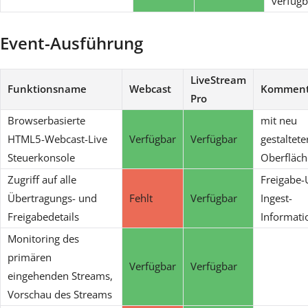
verfügb
Event-Ausführung
LiveStream
Funktionsname
Webcast
Komment
Pro
Browserbasierte
mit neu
HTML5-Webcast-Live
Verfügbar
Verfügbar
gestaltete
Steuerkonsole
Oberfläch
Zugriff auf alle
Freigabe-
Übertragungs- und
Fehlt
Verfügbar
Ingest-
Freigabedetails
Informati
Monitoring des
primären
Verfügbar
Verfügbar
eingehenden Streams,
Vorschau des Streams