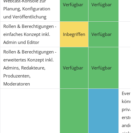
Webcast-Konsole zur
Verfügbar
Verfügbar
Planung, Konfiguration
und Veröffentlichung
Rollen & Berechtigungen -
einfaches Konzept inkl.
Inbegriffen
Verfügbar
Admin und Editor
Rollen & Berechtigungen -
erweitertes Konzept inkl.
Admins, Redakteure,
Verfügbar
Verfügbar
Produzenten,
Moderatoren
Event
könn
priva
erste
ande