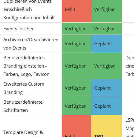
Duplizieren von Events
einschließlich
Fehlt
Verfügbar
Konfiguration und Inhalt
Events löschen
Verfügbar
Verfügbar
Archivieren/Dearchivieren
Verfügbar
Geplant
von Events
Benutzerdefiniertes
Dunke
Branding einstellen -
Verfügbar
Verfügbar
eine 
Farben, Logo, Favicon
Farbe
Erweitertes Custom
Verfügbar
Geplant
Branding
Benutzerdefinierte
Verfügbar
Geplant
Schriftarten
LSPro
Mögli
Template Design &
Fehlt
TBD
biete