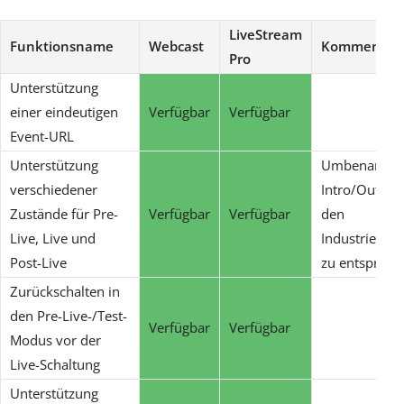
LiveStream
Funktionsname
Webcast
Kommentar
Pro
Unterstützung
einer eindeutigen
Verfügbar
Verfügbar
Event-URL
Unterstützung
Umbenannt i
verschiedener
Intro/Outro,
Zustände für Pre-
Verfügbar
Verfügbar
den
Live, Live und
Industriesta
Post-Live
zu entsprech
Zurückschalten in
den Pre-Live-/Test-
Verfügbar
Verfügbar
Modus vor der
Live-Schaltung
Unterstützung