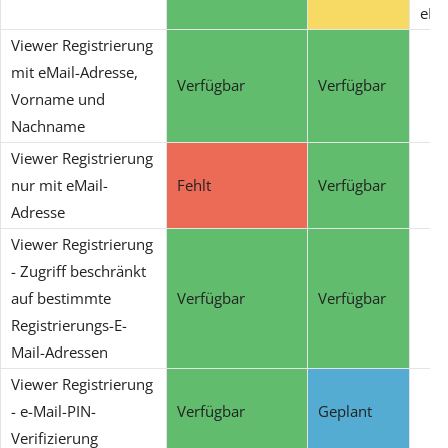
eMa
Viewer Registrierung
mit eMail-Adresse,
Verfügbar
Verfügbar
Vorname und
Nachname
Viewer Registrierung
nur mit eMail-
Fehlt
Verfügbar
Adresse
Viewer Registrierung
- Zugriff beschränkt
auf bestimmte
Verfügbar
Verfügbar
Registrierungs-E-
Mail-Adressen
Viewer Registrierung
- e-Mail-PIN-
Verfügbar
Geplant
Verifizierung