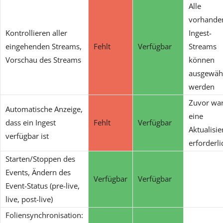
Alle
vorhande
Kontrollieren aller
Ingest-
eingehenden Streams,
Fehlt
Verfügbar
Streams
Vorschau des Streams
können
ausgewäh
werden
Zuvor wa
Automatische Anzeige,
eine
dass ein Ingest
Fehlt
Verfügbar
Aktualisi
verfügbar ist
erforderli
Starten/Stoppen des
Events, Ändern des
Verfügbar
Verfügbar
Event-Status (pre-live,
live, post-live)
Foliensynchronisation: