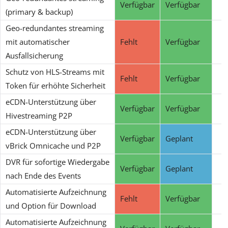
Verfügbar
Verfügbar
(primary & backup)
Geo-redundantes streaming
mit automatischer
Fehlt
Verfügbar
Ausfallsicherung
Schutz von HLS-Streams mit
Fehlt
Verfügbar
Token für erhöhte Sicherheit
eCDN-Unterstützung über
Verfügbar
Verfügbar
Hivestreaming P2P
eCDN-Unterstützung über
Verfügbar
Geplant
vBrick Omnicache und P2P
DVR für sofortige Wiedergabe
Verfügbar
Geplant
nach Ende des Events
Automatisierte Aufzeichnung
Fehlt
Verfügbar
und Option für Download
Automatisierte Aufzeichnung