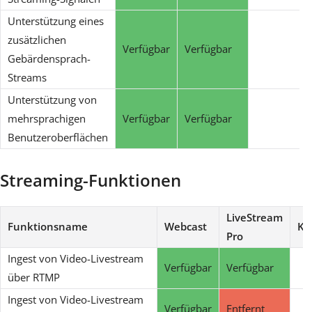
Unterstützung eines
zusätzlichen
Verfügbar
Verfügbar
Gebärdensprach-
Streams
Unterstützung von
mehrsprachigen
Verfügbar
Verfügbar
Benutzeroberflächen
Streaming-Funktionen
LiveStream
Funktionsname
Webcast
Ko
Pro
Ingest von Video-Livestream
Verfügbar
Verfügbar
über RTMP
Ingest von Video-Livestream
Verfügbar
Entfernt