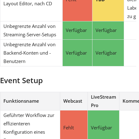
Layout Editor, nach CD
Label
zu ge
Unbegrenzte Anzahl von
Verfügbar
Verfügbar
Streaming-Server-Setups
Unbegrenzte Anzahl von
Backend-Konten und -
Verfügbar
Verfügbar
Benutzern
Event Setup
LiveStream
Funktionsname
Webcast
Komme
Pro
Geführter Workflow zur
effizienteren
Fehlt
Verfügbar
Konfiguration eines