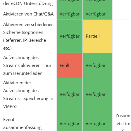
der eCDN-Unterstützung
Aktivieren von Chat/Q&A
Verfügbar
Verfügbar
Aktivieren verschiedener
Sicherheitsoptionen
Verfügbar
Partiell
(Referrer, IP-Bereiche
etc.)
Aufzeichnung des
Streams aktivieren - nur
Fehlt
Verfügbar
zum Herunterladen
Aktivieren der
Aufzeichnung des
Verfügbar
Verfügbar
Streams - Speicherung in
VMPro
Zusamm
Event-
Verfügbar
Verfügbar
jetzt i
Zusammenfassung