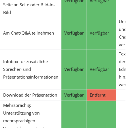
Verfügbar
Verfügbar
Seite an Seite oder Bild-in-
Bild
Unmo
und 
Am Chat/Q&A teilnehmen
Verfügbar
Verfügbar
Chat
verf
Text
Infobox für zusätzliche
dem 
Sprecher- und
Verfügbar
Verfügbar
Edit
Präsentationsinformationen
hinz
wer
Download der Präsentation
Verfügbar
Entfernt
Mehrsprachig:
Unterstützung von
mehrsprachigen