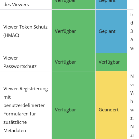
des Viewers
Inte
des
Viewer Token Schutz
Verfügbar
Geplant
3rd
(HMAC)
Anw
wie 
Viewer
Verfügbar
Verfügbar
Passwortschutz
Nur
vord
Viewer-Registrierung
Wer
mit
hin
benutzerdefinierten
Verfügbar
Geändert
wer
Formularen für
z.B
zusätzliche
Nac
Metadaten
zusä