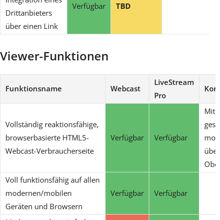
Verfügbar
TBD
Drittanbieters
über einen Link
Viewer-Funktionen
LiveStream
Funktionsname
Webcast
Kom
Pro
Mit 
Vollständig reaktionsfähige,
gest
browserbasierte HTML5-
Verfügbar
Verfügbar
mod
Webcast-Verbraucherseite
über
Ober
Voll funktionsfähig auf allen
modernen/mobilen
Verfügbar
Verfügbar
Geräten und Browsern