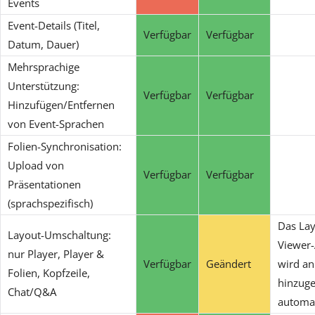
Events
Event-Details (Titel,
Verfügbar
Verfügbar
Datum, Dauer)
Mehrsprachige
Unterstützung:
Verfügbar
Verfügbar
Hinzufügen/Entfernen
von Event-Sprachen
Folien-Synchronisation:
Upload von
Verfügbar
Verfügbar
Präsentationen
(sprachspezifisch)
Das Lay
Layout-Umschaltung:
Viewer
nur Player, Player &
Verfügbar
Geändert
wird a
Folien, Kopfzeile,
hinzuge
Chat/Q&A
automat