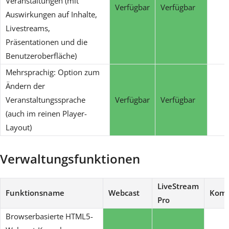
Veranstaltungen (mit
Verfügbar
Verfügbar
Auswirkungen auf Inhalte,
Livestreams,
Präsentationen und die
Benutzeroberfläche)
Mehrsprachig: Option zum
Ändern der
Veranstaltungssprache
Verfügbar
Verfügbar
(auch im reinen Player-
Layout)
Verwaltungsfunktionen
LiveStream
Funktionsname
Webcast
Kom
Pro
Browserbasierte HTML5-