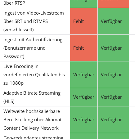
über RTSP
Ingest von Video-Livestream
über SRT und RTMPS
Fehlt
Verfügbar
(verschlüsselt)
Ingest mit Authentifizierung
(Benutzername und
Fehlt
Verfügbar
Passwort)
Live-Encoding in
vordefinierten Qualitäten bis
Verfügbar
Verfügbar
zu 1080p
Adaptive Bitrate Streaming
Verfügbar
Verfügbar
(HLS)
Weltweite hochskalierbare
Bereitstellung über Akamai
Verfügbar
Verfügbar
Content Delivery Network
Geo-redundantes streaming