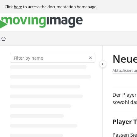
Documentation Index
Click
here
to access the documentation homepage.
Fetch the complete documentation index at:
https://help.movingimage.com
Use this file to discover all available pages before exploring further.
Neue
Aktualisiert 
Der Player
sowohl das
Player 
Passen Sie