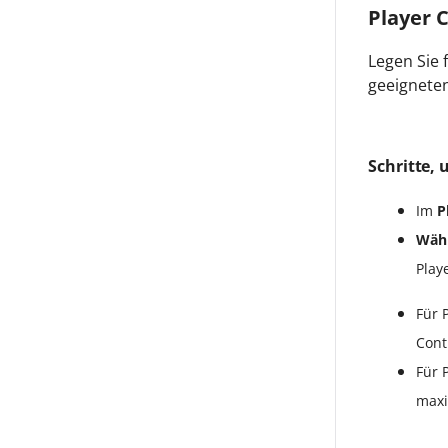
Player 
Legen Sie 
geeignete
Schritte, 
Im
P
Wähl
Play
Für 
Cont
Für 
maxi