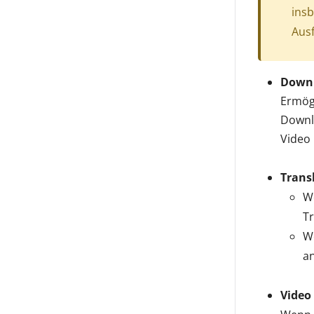
ins
Ausf
Downl
Ermögl
Downlo
Video 
Trans
We
Tr
We
a
Video