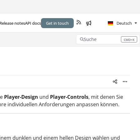
Release notes
API docs
Get in touch
Deutsch
Suche
CMD+K
Press CMD+K to open search
ie
Player-Design
und
Player-Controls
, mit denen Sie
Ihre individuellen Anforderungen anpassen können.
 einem dunklen und einem hellen Design wählen und