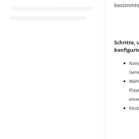
bestimmte 
Schritte,
konfiguri
Navi
Gene
Wähl
Play
eine
Klic