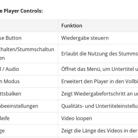
e Player Controls:
Funktion
se Button
Wiedergabe steuern
halten/Stummschaltun
Erlaubt die Nutzung des Stumms
en
l / Audio
Öffnet das Menü, um Untertitel
en Modus
Erweitert den Player in den Voll
ttsbalken
Zeigt Wiedergabefortschritt an u
beeinstellungen
Qualitäts- und Untertiteleinstell
leife
Video loopen
ge
Zeigt die Länge des Videos in der