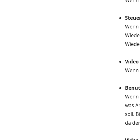
Wenn d
Steue
Wenn d
Wiede
Wieder
Video
Wenn d
Benut
Wenn d
was An
soll. 
da der