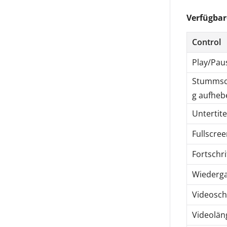
Verfügbar
Control
Play/Pau
Stummsc
g aufheb
Untertite
Fullscre
Fortschri
Wiederga
Videosch
Videolän