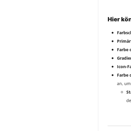
Hier kö
Farbs
Primär
Farbe d
Gradie
Icon-F
Farbe 
an, um
St
de