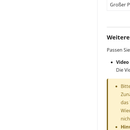
Großer P
Weitere
Passen Sie
Video
Die Vi
Bit
Zunä
das 
Wied
nich
Hin