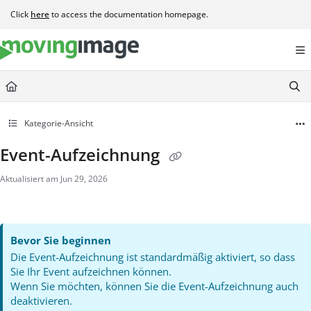
Documentation Index
Click
here
to access the documentation homepage.
Fetch the complete documentation index at:
https://help.movingimage.com/llms.t
Use this file to discover all available pages before exploring further.
Kategorie-Ansicht
Event-Aufzeichnung
Aktualisiert am
Jun 29, 2026
Bevor Sie beginnen
Die Event-Aufzeichnung ist standardmäßig aktiviert, so dass
Sie Ihr Event aufzeichnen können.
Wenn Sie möchten, können Sie die Event-Aufzeichnung auch
deaktivieren.