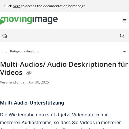
Documentation Index
Click
here
to access the documentation homepage.
Fetch the complete documentation index at:
https://help.movingimage.com/llms.t
Use this file to discover all available pages before exploring further.
Kategorie-Ansicht
Multi-Audios/ Audio Deskriptionen für
Videos
Veröffentlicht am Apr 30, 2025
Multi-Audio-Unterstützung
Die Wiedergabe unterstützt jetzt Videodateien mit
mehreren Audiostreams, so dass Sie Videos in mehreren